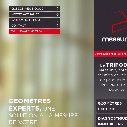
QUI SOMMES-NOUS ?
NOTRE ACTUALITÉ
LA GAMME TRIPOD
CONTACT
Tél. + 33(0)5 61 00 75 00
Votre Expertise au pre
TRIPO
Le
Measurix, pre
solution de rel
de productio
plans automat
pour les
GÉOMÈTRES
GÉOMÈTRES
EXPERTS,
UNE
EXPERTS
SOLUTION À LA MESURE
DIAGNOSTIQU
DE VOTRE
IMMOBILIERS