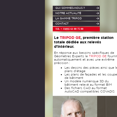
QUI SOMMES-NOUS ?
NOTRE ACTUALITÉ
LA GAMME TRIPOD
CONTACT
Tél. + 33(0)5 61 00 75 00
Le
TRIPOD
GE
, première station
totale dédiée aux relevés
d'intérieur.
En réponse aux besoins spécifiques de
Géomètres Experts le
TRIPOD
GE
fourni
automatiquement et avec une extrême
précision :
Les dessins des pièces ainsi que l
plans d'étage
Les plans de façades et les coupe
de bâtiment
Un modèle numérique 3D du
bâtiment relevé au format BIM
Des fichiers CAO au format
AutoCAD compatibles COVADIS