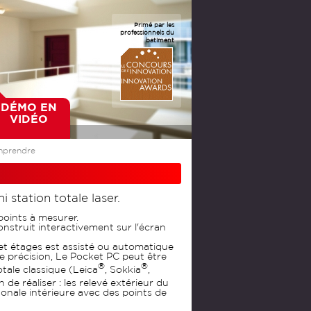
Primé par les
professionnels du
bâtiment
DÉMO EN
VIDÉO
prendre
i station totale laser.
 points à mesurer.
onstruit interactivement sur l'écran
et étages est assisté ou automatique
e précision, Le Pocket PC peut être
®
®
tale classique (Leica
, Sokkia
,
in de réaliser : les relevé extérieur du
onale intérieure avec des points de