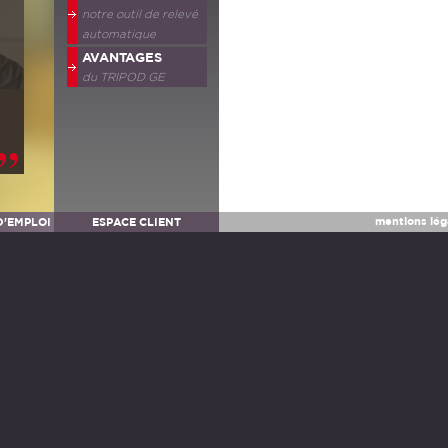
notre outil de relevé
automatique
AVANTAGES
du
TRIPOD
GE
mentions lég
D'EMPLOI
ESPACE CLIENT