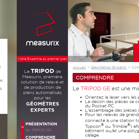
Votre Expertise au premier plan
t
Accueil
>
Géomètres Experts
> Com
TRIPOD
Le
de
Measurix, première
COMPRENDRE
es
solution de relevé et
de production de
Le
TRIPOD
GE
est une min
s
plans automatisés
Orientez le laser vers les
pour les
Le dessin des pièces se c
GÉOMÈTRES
du Pocket PC.
EXPERTS
L'assemblage des pièces 
Pour les relevés de grand
connecté à une station to
PRÉSENTATION
®
®
Topcon
ou Trimble
) af
du
TRIPOD
GE
bâtiment ou/et une polyg
calage.
COMPRENDRE