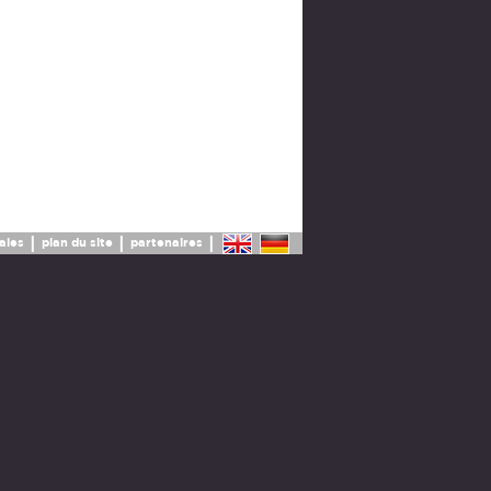
|
|
|
ales
plan du site
partenaires